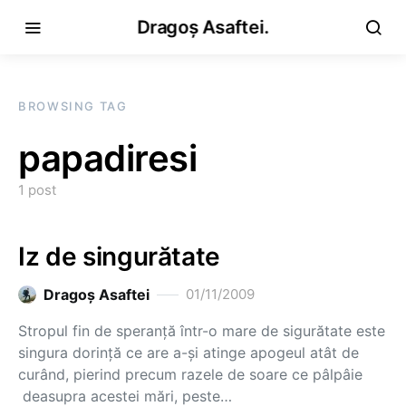
Dragoș Asaftei.
BROWSING TAG
papadiresi
1 post
Iz de singurătate
Dragoş Asaftei
01/11/2009
Stropul fin de speranţă într-o mare de sigurătate este
singura dorinţă ce are a-şi atinge apogeul atât de
curând, pierind precum razele de soare ce pâlpâie
deasupra acestei mări, peste…