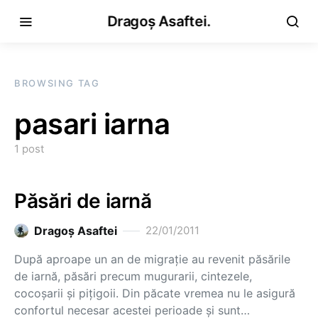
Dragoș Asaftei.
BROWSING TAG
pasari iarna
1 post
Păsări de iarnă
Dragoş Asaftei
22/01/2011
După aproape un an de migraţie au revenit păsările
de iarnă, păsări precum mugurarii, cintezele,
cocoşarii şi piţigoii. Din păcate vremea nu le asigură
confortul necesar acestei perioade şi sunt…