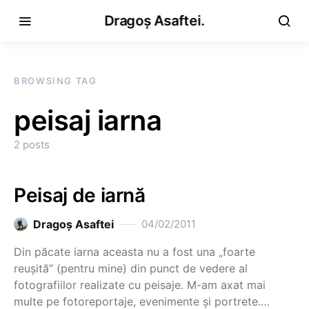
Dragoș Asaftei.
BROWSING TAG
peisaj iarna
2 posts
Peisaj de iarnă
Dragoş Asaftei
04/02/2011
Din păcate iarna aceasta nu a fost una „foarte
reuşită” (pentru mine) din punct de vedere al
fotografiilor realizate cu peisaje. M-am axat mai
multe pe fotoreportaje, evenimente şi portrete.…