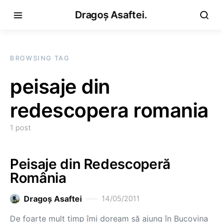
Dragoș Asaftei.
BROWSING TAG
peisaje din
redescopera romania
1 post
Peisaje din Redescoperă
România
Dragoş Asaftei
14/05/2011
De foarte mult timp îmi doream să ajung în Bucovina