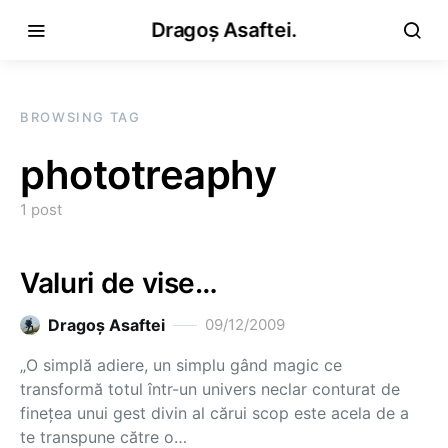
Dragoș Asaftei.
BROWSING TAG
phototreaphy
1 post
Valuri de vise…
Dragoş Asaftei
09/12/2009
„O simplă adiere, un simplu gând magic ce
transformă totul într-un univers neclar conturat de
fineţea unui gest divin al cărui scop este acela de a
te transpune către o…