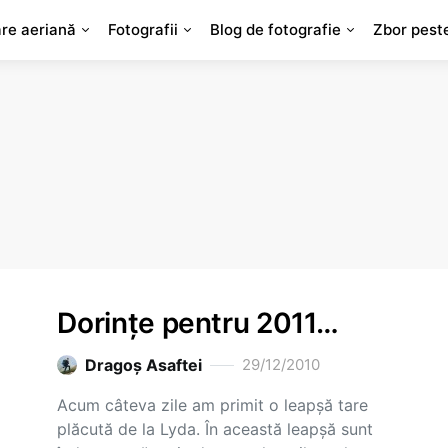
are aeriană
Fotografii
Blog de fotografie
Zbor pest
Dorinţe pentru 2011…
Dragoş Asaftei
29/12/2010
Acum câteva zile am primit o leapşă tare
plăcută de la Lyda. În această leapşă sunt