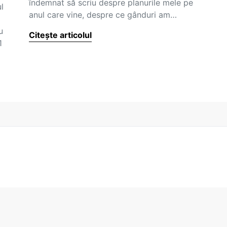
îndemnat să scriu despre planurile mele pe
l
anul care vine, despre ce gânduri am…
u
Citește articolul
1