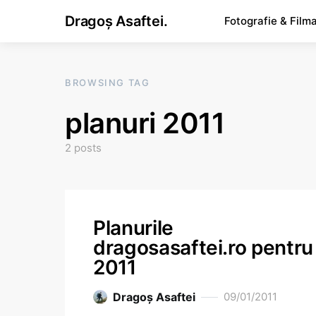
Dragoș Asaftei.
Fotografie & Film
BROWSING TAG
planuri 2011
2 posts
Planurile
dragosasaftei.ro pentru
2011
Dragoş Asaftei
09/01/2011