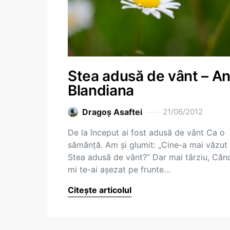
Stea adusă de vânt – A
Blandiana
Dragoş Asaftei
21/06/2012
De la început ai fost adusă de vânt Ca o
sămânţă. Am şi glumit: „Cine-a mai văzut
Stea adusă de vânt?” Dar mai târziu, Cân
mi te-ai aşezat pe frunte…
Citește articolul