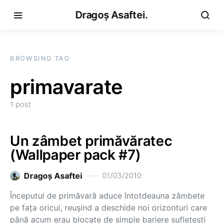
Dragoș Asaftei.
BROWSING TAG
primavarate
1 post
Un zâmbet primăvăratec
(Wallpaper pack #7)
Dragoş Asaftei
01/03/2010
Începutul de primăvară aduce întotdeauna zâmbete
pe faţa oricui, reuşind a deschide noi orizonturi care
până acum erau blocate de simple bariere sufleteşti