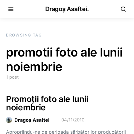
Dragoș Asaftei.
BROWSING TAG
promotii foto ale lunii
noiembrie
1 post
Promoții foto ale lunii
noiembrie
Dragoş Asaftei
04/11/2010
Apropriindu-ne de perioada sărbătorilor producătorii