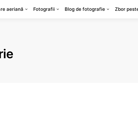
are aeriană
Fotografii
Blog de fotografie
Zbor pest
rie
i