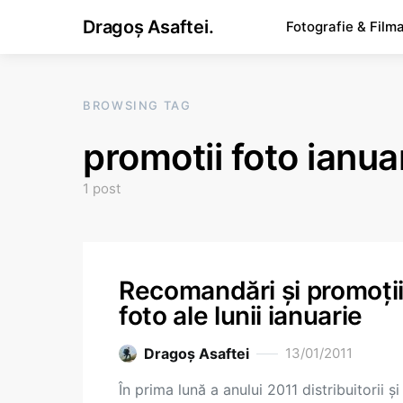
Dragoș Asaftei.
Fotografie & Film
BROWSING TAG
promotii foto ianua
1 post
Recomandări şi promoţi
foto ale lunii ianuarie
Dragoş Asaftei
13/01/2011
În prima lună a anului 2011 distribuitorii şi