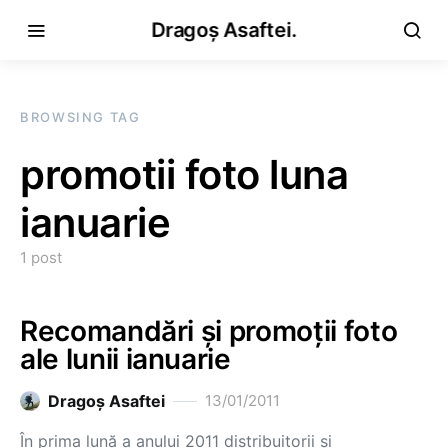
Dragoș Asaftei.
BROWSING TAG
promotii foto luna
ianuarie
1 post
Recomandări şi promoţii foto
ale lunii ianuarie
Dragoş Asaftei
13/01/2011
În prima lună a anului 2011 distribuitorii şi