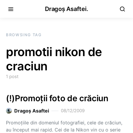
Dragoș Asaftei.
BROWSING TAG
promotii nikon de
craciun
1 post
(!)Promoții foto de crăciun
Dragoş Asaftei
08/12/2009
Promoţiile din domeniul fotografiei, cele de crăciun,
au început mai rapid. Cei de la Nikon vin cu o serie