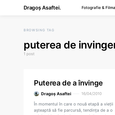
Dragoș Asaftei.
Fotografie & Film
BROWSING TAG
puterea de invinge
1 post
Puterea de a învinge
Dragoş Asaftei
16/04/2010
În momentul în care o nouă etapă a vieţii
aşteaptă să fie parcursă, tendinţa de a o