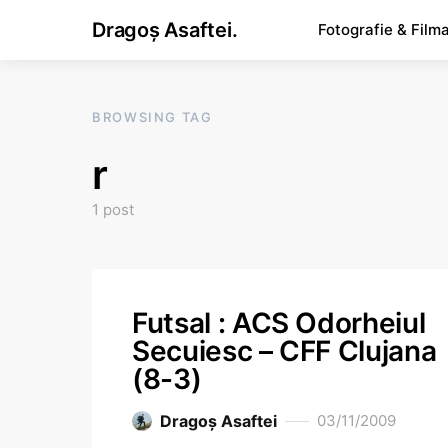
Dragoș Asaftei.
Fotografie & Film
BROWSING TAG
r
1 post
Futsal : ACS Odorheiul
Secuiesc – CFF Clujana
(8-3)
Dragoş Asaftei
03/11/2009