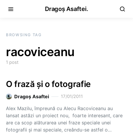
Dragoș Asaftei.
BROWSING TAG
racoviceanu
1 post
O frază şi o fotografie
Dragoş Asaftei
17/01/2011
Alex Mazilu, împreună cu Alecu Racoviceanu au
lansat astăzi un proiect nou, foarte interesant, care
are ca scop alăturarea unei fraze speciale unei
fotografii şi mai speciale, creându-se astfel o…