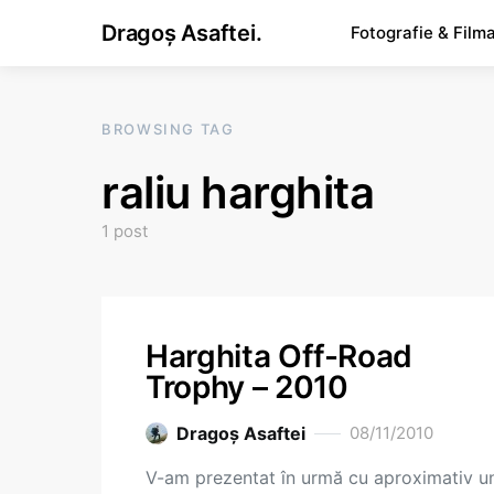
Dragoș Asaftei.
Fotografie & Film
BROWSING TAG
raliu harghita
1 post
Harghita Off-Road
Trophy – 2010
Dragoş Asaftei
08/11/2010
V-am prezentat în urmă cu aproximativ u