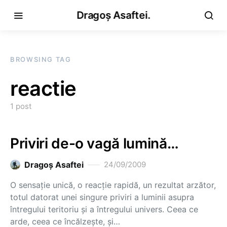
Dragoș Asaftei.
BROWSING TAG
reactie
1 post
Priviri de-o vagă lumină…
Dragoş Asaftei
24/09/2009
O sensaţie unică, o reacţie rapidă, un rezultat arzător,
totul datorat unei singure priviri a luminii asupra
întregului teritoriu şi a întregului univers. Ceea ce
arde, ceea ce încălzeşte, şi…