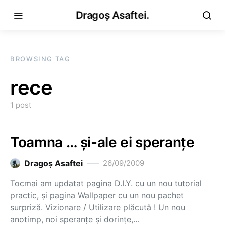
Dragoș Asaftei.
BROWSING TAG
rece
1 post
Toamna … şi-ale ei speranţe
Dragoş Asaftei
26/09/2009
Tocmai am updatat pagina D.I.Y. cu un nou tutorial
practic, şi pagina Wallpaper cu un nou pachet
surpriză. Vizionare / Utilizare plăcută ! Un nou
anotimp, noi speranţe şi dorinţe,…