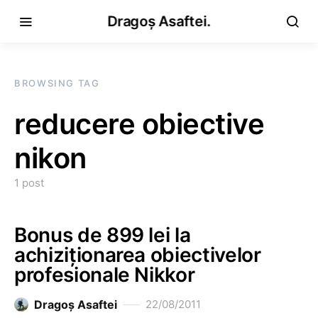
Dragoș Asaftei.
BROWSING TAG
reducere obiective
nikon
1 post
Bonus de 899 lei la
achiziționarea obiectivelor
profesionale Nikkor
Dragoş Asaftei
22/08/2011