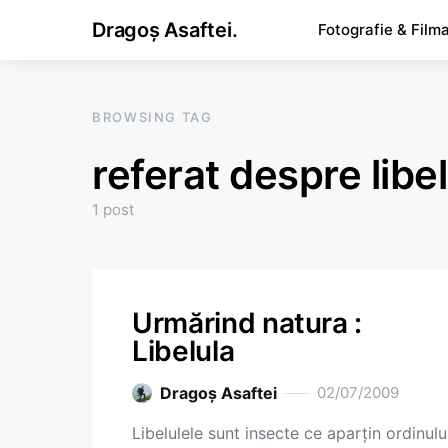
Dragoș Asaftei.
Fotografie & Film
BROWSING TAG
referat despre libe
1 post
Urmărind natura :
Libelula
Dragoş Asaftei
02/07/2009
Libelulele sunt insecte ce aparţin ordinulu