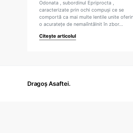
Odonata , subordinul Epriprocta ,
caracterizate prin ochi compuşi ce se
comportă ca mai multe lentile unite oferi
o acurateţe de nemaiîntâlnit în zbor…
Citește articolul
Dragoș Asaftei.