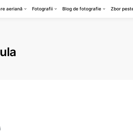
are aeriană
Fotografii
Blog de fotografie
Zbor pest
lula
i