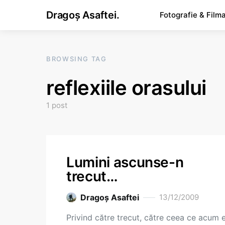
Dragoș Asaftei.
Fotografie & Film
BROWSING TAG
reflexiile orasului
1 post
Lumini ascunse-n
trecut…
Dragoş Asaftei
13/12/2009
Privind către trecut, către ceea ce acum 