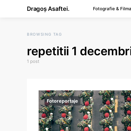
Dragoș Asaftei.
Fotografie & Film
BROWSING TAG
repetitii 1 decembr
1 post
Fotoreportaje