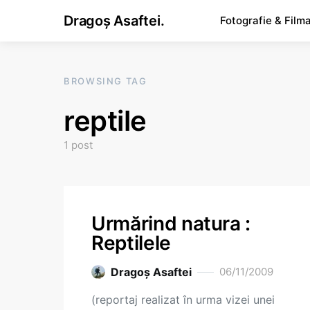
Dragoș Asaftei.
Fotografie & Film
BROWSING TAG
reptile
1 post
Urmărind natura :
Reptilele
Dragoş Asaftei
06/11/2009
(reportaj realizat în urma vizei unei