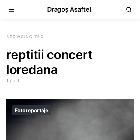
Dragoș Asaftei.
BROWSING TAG
reptitii concert
loredana
1 post
Fotoreportaje