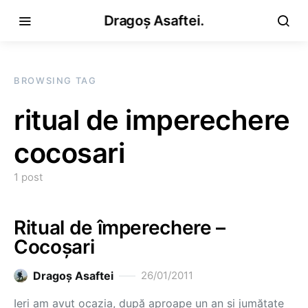
Dragoș Asaftei.
BROWSING TAG
ritual de imperechere
cocosari
1 post
Ritual de împerechere –
Cocoşari
Dragoş Asaftei
26/01/2011
Ieri am avut ocazia, după aproape un an şi jumătate