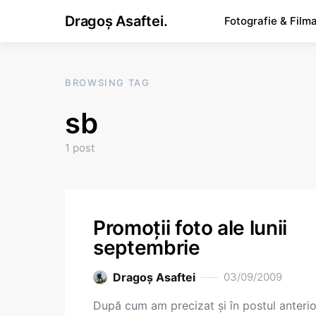
Dragoș Asaftei.
Fotografie & Film
BROWSING TAG
sb
1 post
Promoţii foto ale lunii
septembrie
Dragoş Asaftei
03/09/2009
După cum am precizat şi în postul anterio