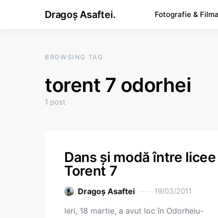
Dragoș Asaftei.
Fotografie & Film
BROWSING TAG
torent 7 odorhei
1 post
Dans şi modă între licee
Torent 7
Dragoş Asaftei
19/03/2011
Ieri, 18 martie, a avut loc în Odorheiu-