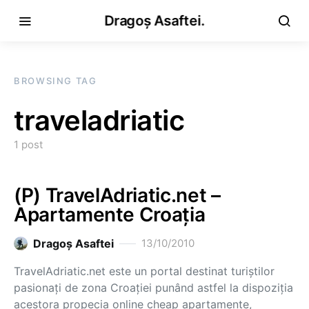
Dragoș Asaftei.
BROWSING TAG
traveladriatic
1 post
(P) TravelAdriatic.net –
Apartamente Croaţia
Dragoş Asaftei
13/10/2010
TravelAdriatic.net este un portal destinat turiştilor
pasionaţi de zona Croaţiei punând astfel la dispoziţia
acestora propecia online cheap apartamente,