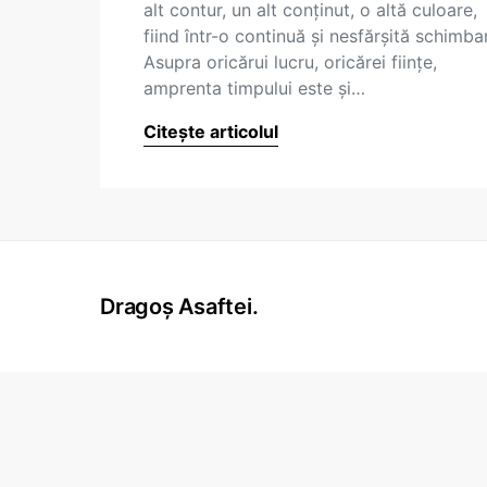
alt contur, un alt conţinut, o altă culoare,
fiind într-o continuă şi nesfărşită schimba
Asupra oricărui lucru, oricărei fiinţe,
amprenta timpului este şi…
Citește articolul
Dragoș Asaftei.