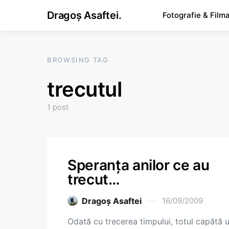
Dragoș Asaftei.
Fotografie & Film
BROWSING TAG
trecutul
1 post
Speranţa anilor ce au
trecut…
Dragoş Asaftei
16/09/2009
Odată cu trecerea timpului, totul capătă 