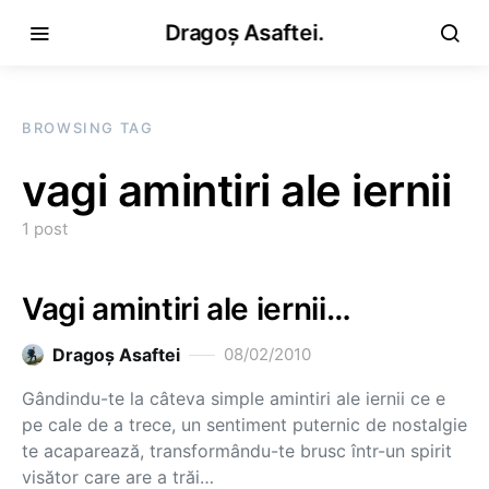
Dragoș Asaftei.
BROWSING TAG
vagi amintiri ale iernii
1 post
Vagi amintiri ale iernii…
Dragoş Asaftei
08/02/2010
Gândindu-te la câteva simple amintiri ale iernii ce e
pe cale de a trece, un sentiment puternic de nostalgie
te acaparează, transformându-te brusc într-un spirit
visător care are a trăi…