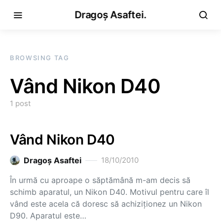
Dragoș Asaftei.
BROWSING TAG
Vând Nikon D40
1 post
Vând Nikon D40
Dragoş Asaftei
18/10/2010
În urmă cu aproape o săptămână m-am decis să
schimb aparatul, un Nikon D40. Motivul pentru care îl
vând este acela că doresc să achiziţionez un Nikon
D90. Aparatul este…