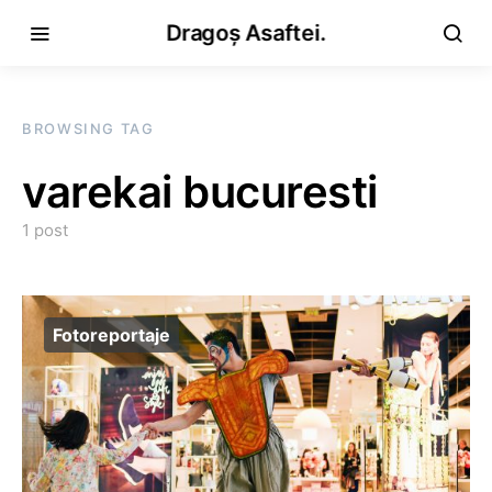
Dragoș Asaftei.
BROWSING TAG
varekai bucuresti
1 post
Fotoreportaje