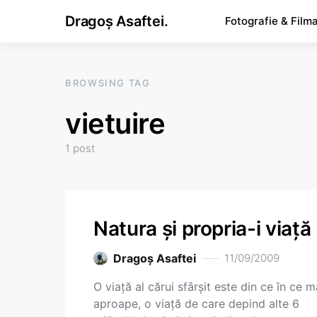
Dragoș Asaftei.
Fotografie & Film
BROWSING TAG
vietuire
1 post
Natura şi propria-i viaţă
Dragoş Asaftei
11/09/2009
O viaţă al cărui sfârşit este din ce în ce m
aproape, o viaţă de care depind alte 6