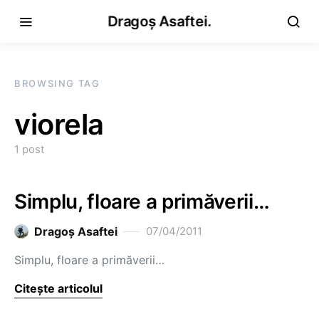
Dragoș Asaftei.
BROWSING TAG
viorela
1 post
Simplu, floare a primăverii…
Dragoş Asaftei
07/04/2011
Simplu, floare a primăverii…
Citește articolul