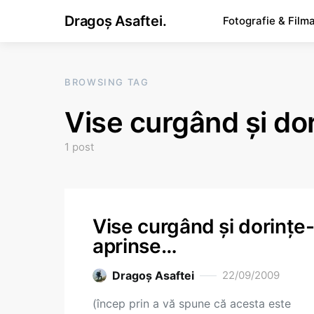
Dragoș Asaftei.
Fotografie & Film
BROWSING TAG
Vise curgând şi do
1 post
Vise curgând şi dorinţe
aprinse…
Dragoş Asaftei
22/09/2009
(încep prin a vă spune că acesta este