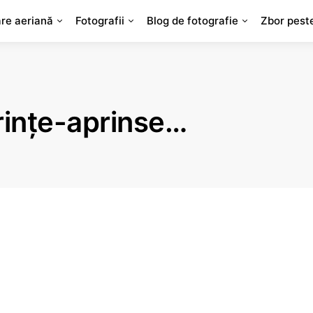
are aeriană
Fotografii
Blog de fotografie
Zbor pest
rinţe-aprinse…
-