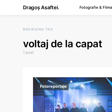
Dragoș Asaftei.
Fotografie & Film
BROWSING TAG
voltaj de la capat
1 post
Fotoreportaje