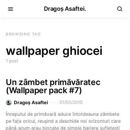
Dragoș Asaftei.
BROWSING TAG
wallpaper ghiocei
1 post
Un zâmbet primăvăratec
(Wallpaper pack #7)
Dragoş Asaftei
01/03/2010
Începutul de primăvară aduce întotdeauna zâmbete
pe faţa oricui, reuşind a deschide noi orizonturi care
până acum erau blocate de simple bariere sufleteşti