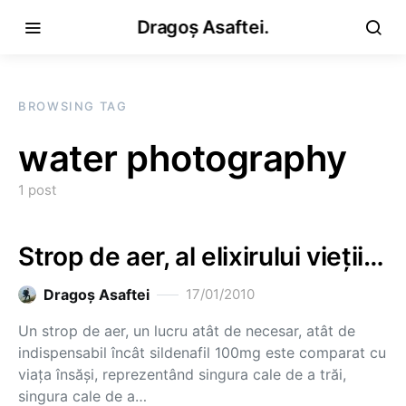
Dragoș Asaftei.
BROWSING TAG
water photography
1 post
Strop de aer, al elixirului vieţii…
Dragoş Asaftei
17/01/2010
Un strop de aer, un lucru atât de necesar, atât de
indispensabil încât sildenafil 100mg este comparat cu
viaţa însăşi, reprezentând singura cale de a trăi,
singura cale de a…