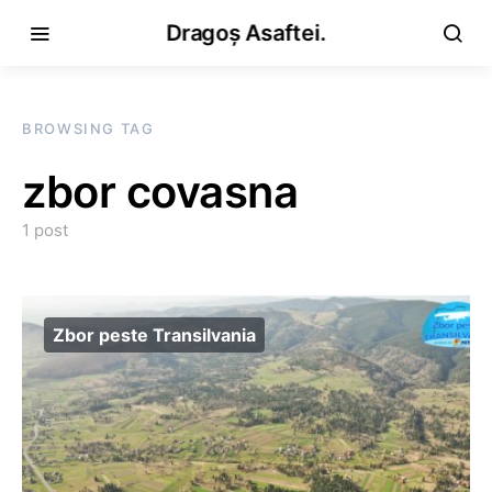
Dragoș Asaftei.
BROWSING TAG
zbor covasna
1 post
Zbor peste Transilvania