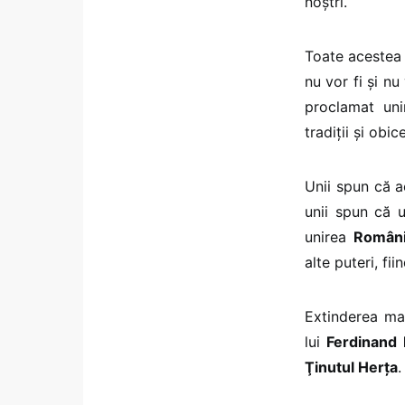
noştri.
Toate acestea 
nu vor fi şi nu
proclamat un
tradiţii şi obi
Unii spun că a
unii spun că u
unirea
Români
alte puteri, fi
Extinderea ma
lui
Ferdinand 
Ţinutul Herţa
.