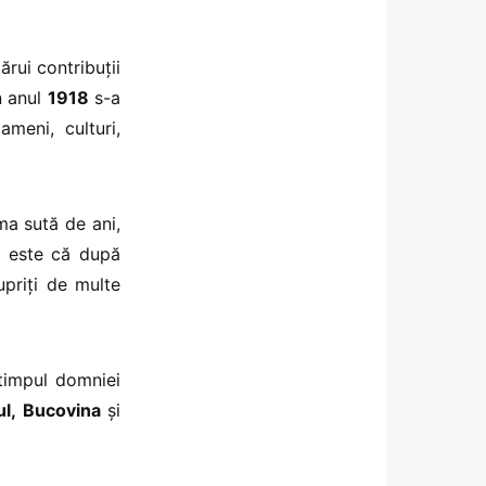
ărui contribuţii
în anul
1918
s-a
ameni, culturi,
ima sută de ani,
at este că după
priţi de multe
 timpul domniei
rul, Bucovina
şi