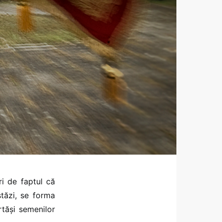
i de faptul că
stăzi, se forma
tăşi semenilor