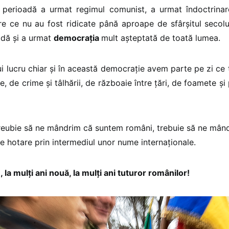
perioadă a urmat regimul comunist, a urmat îndoctrinar
re ce nu au fost ridicate până aproape de sfârşitul secolul
adă şi a urmat
democraţia
mult aşteptată de toată lumea.
ui lucru chiar şi în această democraţie avem parte pe zi ce
, de crime şi tâlhării, de războaie între ţări, de foamete şi
treubie să ne mândrim că suntem români, trebuie să ne mâ
e hotare prin intermediul unor nume internaţionale.
e, la mulţi ani nouă, la mulţi ani tuturor românilor!