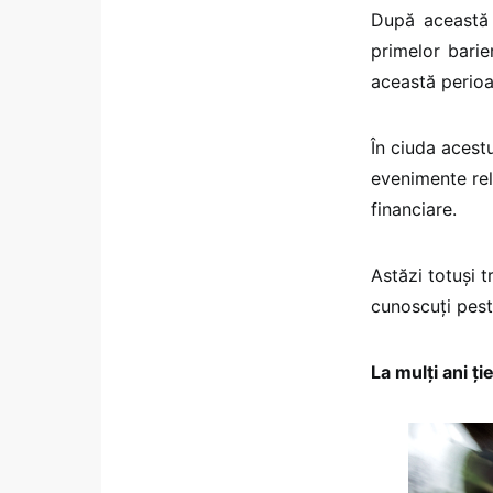
După această 
primelor barie
această perio
În ciuda acest
evenimente rele
financiare.
Astăzi totuşi 
cunoscuţi pest
La mulţi ani ţi