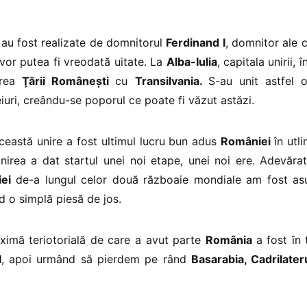
au fost realizate de domnitorul
Ferdinand I
, domnitor ale c
 vor putea fi vreodată uitate. La
Alba-Iulia
, capitala unirii, 
irea
Ţării Româneşti
cu
Transilvania.
S-au unit astfel o
ceiuri, creându-se poporul ce poate fi văzut astăzi.
ceastă unire a fost ultimul lucru bun adus
României
în utl
nirea a dat startul unei noi etape, unei noi ere. Adevăr
ei
de-a lungul celor două războaie mondiale am fost asu
ind o simplă piesă de jos.
ximă teriotorială de care a avut parte
România
a fost în
I
, apoi urmând să pierdem pe rând
Basarabia, Cadrilate