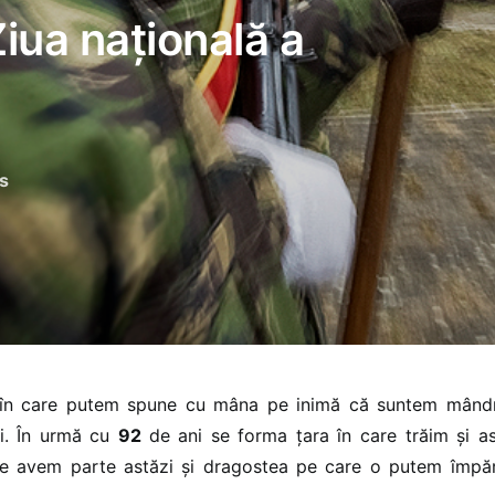
iua națională a
s
 în care putem spune cu mâna pe inimă că suntem mândr
i. În urmă cu
92
de ani se forma ţara în care trăim şi a
re avem parte astăzi şi dragostea pe care o putem împăr