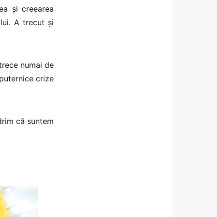
ea şi creearea
ui. A trecut şi
 trece numai de
 puternice crize
ndrim că suntem