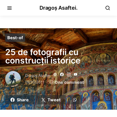
Dragoș Asaftei.
Best-of
25 de fotografii cu
construcții istorice
Dragoş Asaftei
19/10/2011
One comment
Share
Tweet