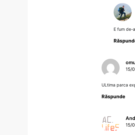
E fum de-a
Răspund
omu
15/0
ULtima parca exp
Răspunde
And
15/0