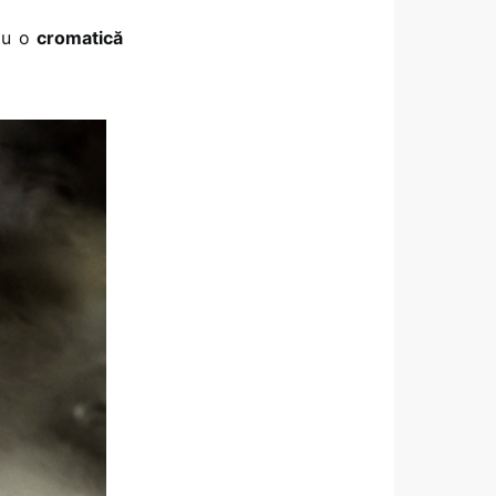
 au o
cromatică