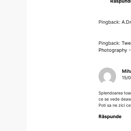
Răspund
Pingback:
A.Dr
Pingback:
Twee
Photography -
Mih
15/0
Splendoarea toam
ce se vede deasu
Poti sa ne zici ce
Răspunde