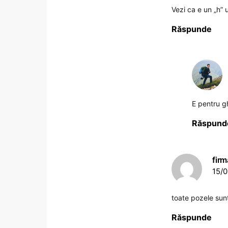
Vezi ca e un „h” ui
Răspunde
E pentru g
Răspund
firm
15/0
toate pozele sun
Răspunde