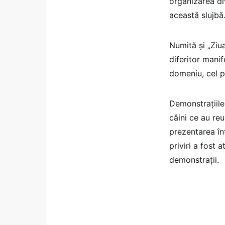
organizarea div
această slujbă
Numită şi „Ziu
diferitor mani
domeniu, cel p
Demonstraţiile 
câini ce au reu
prezentarea în
priviri a fost a
demonstraţii.