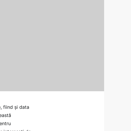
 fiind şi data
ceastă
pentru