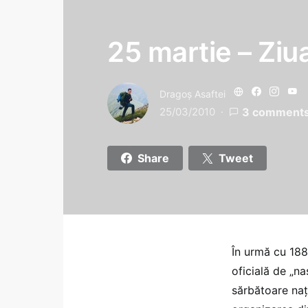
25 martie – Ziu
Dragoş Asaftei
25/03/2010
3 comment
Share
Tweet
În urmă cu 188 
oficială de „n
sărbătoare naţi