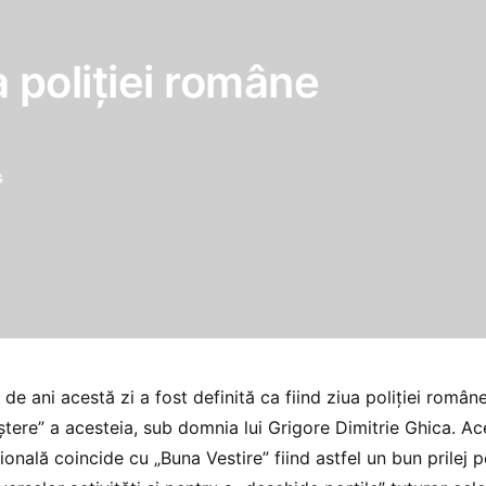
a poliţiei române
s
de ani acestă zi a fost definită ca fiind ziua poliţiei române,
aştere” a acesteia, sub domnia lui Grigore Dimitrie Ghica. A
onală coincide cu „Buna Vestire” fiind astfel un bun prilej 