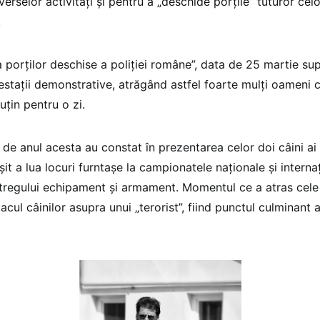
erselor activităţi şi pentru a „deschide porţile” tuturor celo
.
a porţilor deschise a poliţiei române”, data de 25 martie su
festaţii demonstrative, atrăgând astfel foarte mulţi oameni 
uţin pentru o zi.
de anul acesta au constat în prezentarea celor doi câini ai p
şit a lua locuri furntaşe la campionatele naţionale şi internaţ
tregului echipament şi armament. Momentul ce a atras cele
tacul câinilor asupra unui „terorist”, fiind punctul culminant al