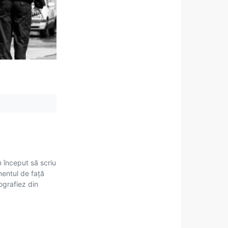
m început să scriu
mentul de față
tografiez din