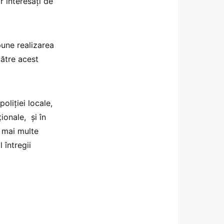
r interesaţi de
pune realizarea
către acest
oliţiei locale,
ionale, şi în
 mai multe
 întregii