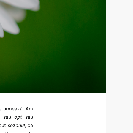
re urmează. Am
e sau opt sau
ecut
sezonul
, ca