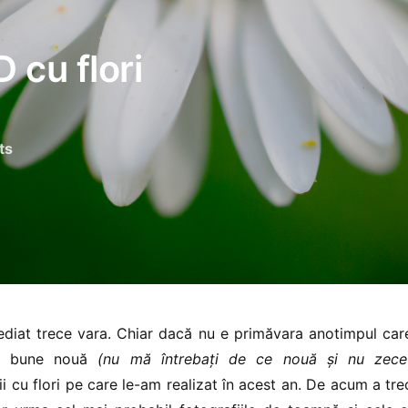
 cu flori
ts
ediat trece vara. Chiar dacă nu e primăvara anotimpul ca
ai bune nouă
(nu mă întrebați de ce nouă și nu zec
i cu flori pe care le-am realizat în acest an. De acum a tr