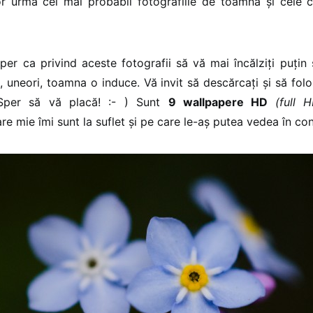
r urma cel mai probabil fotografiile de toamnă și cele c
sper ca privind aceste fotografii să vă mai încălziți puțin ș
 uneori, toamna o induce. Vă invit să descărcați și să folos
Sper să vă placă! :- ) Sunt
9 wallpapere HD
(full 
re mie îmi sunt la suflet și pe care le-aș putea vedea în cont