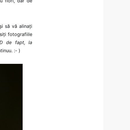
u flori, dar de
i să vă alinați
iți fotografiile
HD de fapt, la
inuu. :- )