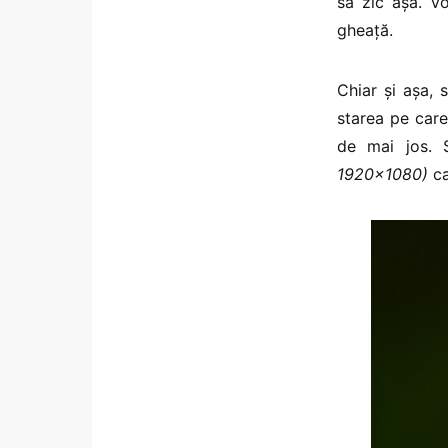
să zic așa. Vo
gheață.
Chiar și așa, 
starea pe care,
de mai jos. 
1920×1080)
ca