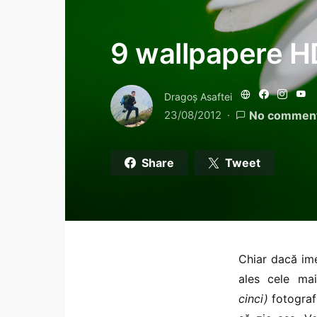
9 wallpapere HD
Dragoş Asaftei
23/08/2012
No commen
Share
Tweet
Chiar dacă im
ales cele m
cinci)
fotografi