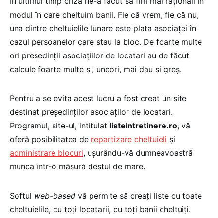
În ultimul timp criza ne-a făcut să fim mai raționali în
modul în care cheltuim banii. Fie că vrem, fie că nu,
una dintre cheltuielile lunare este plata asociaței în
cazul persoanelor care stau la bloc. De foarte multe
ori președinții asociațiilor de locatari au de făcut
calcule foarte multe și, uneori, mai dau și greș.
Pentru a se evita acest lucru a fost creat un site
destinat președinților asociaților de locatari.
Programul, site-ul, intitulat
listeintretinere.ro
, vă
oferă posibilitatea de
repartizare cheltuieli
și
administrare blocuri
, ușurându-vă dumneavoastră
munca într-o măsură destul de mare.
Softul
web-based
vă permite să creați liste cu toate
cheltuielile, cu toți locatarii, cu toți banii cheltuiți.