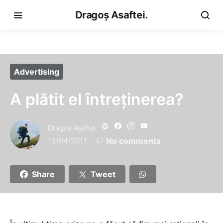
Dragoș Asaftei.
Advertising
A plătit el întreținerea?
Dragoş Asaftei
13/04/2011
No comments
Share
Tweet