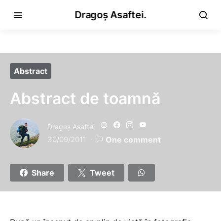
Dragoș Asaftei.
Abstract
Abstract de toamnă
Dragoş Asaftei
30/09/2011
One comment
Share
Tweet