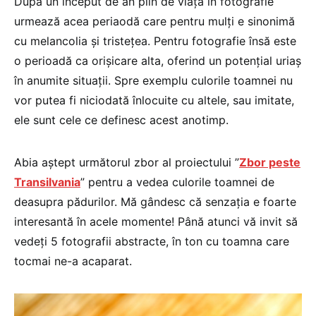
După un început de an plin de viață în fotografie
urmează acea periaodă care pentru mulți e sinonimă
cu melancolia și tristețea. Pentru fotografie însă este
o perioadă ca orișicare alta, oferind un potențial uriaș
în anumite situații. Spre exemplu culorile toamnei nu
vor putea fi niciodată înlocuite cu altele, sau imitate,
ele sunt cele ce definesc acest anotimp.
Abia aștept următorul zbor al proiectului ”
Zbor peste
Transilvania
” pentru a vedea culorile toamnei de
deasupra pădurilor. Mă gândesc că senzația e foarte
interesantă în acele momente! Până atunci vă invit să
vedeți 5 fotografii abstracte, în ton cu toamna care
tocmai ne-a acaparat.