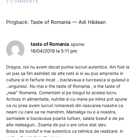
2 COMMENTS
Pingback:
Taste of Romania — Adi Hădean
taste of Romania
spune:
16/04/2019 la 5:11 pm
Dragos, noi nu avem decat putine lucruri autentice. Am fost la
un pas sa fim asimilati de alte natii si si-au pus amprenta in
cultura si in farfurie incat …baclavaua e turceasca si gulasul e
..unguresc. Nu mai e the taste of Romania , e the taste of
„near” Romania. Comentam si pe blogul lui acelasi lucru.
Activez in alimentatie, nutritie si cu mana pe inima pot spune
ca nu prea avem lucruri romanesti din nascarea noastra ca
neam cu care sa ne mandrim. Mamaliga nu e a noastra,
sarmalele si baclavaua poarta turban, salata boeuf e de pe
alte meleaguri.. Zeama de pui o are orice stat slav.
Braza de burduf e mai autentica ca tehnica de realizare. in