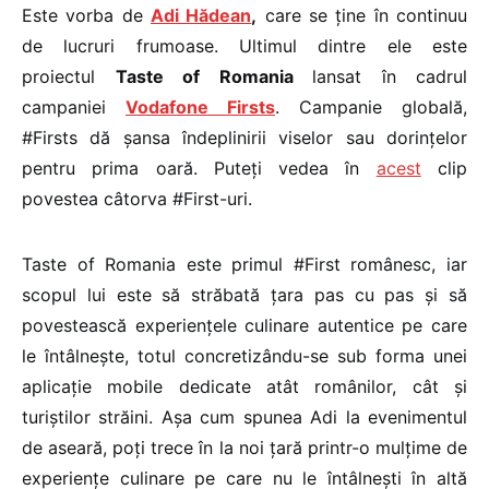
Este vorba de
Adi Hădean
,
care se ține în continuu
de lucruri frumoase. Ultimul dintre ele este
proiectul
Taste of Romania
lansat în cadrul
campaniei
Vodafone Firsts
. Campanie globală,
#Firsts dă șansa îndeplinirii viselor sau dorințelor
pentru prima oară. Puteți vedea în
acest
clip
povestea câtorva #First-uri.
Taste of Romania este primul #First românesc, iar
scopul lui este să străbată țara pas cu pas și să
povestească experiențele culinare autentice pe care
le întâlnește, totul concretizându-se sub forma unei
aplicație mobile dedicate atât românilor, cât și
turiștilor străini. Așa cum spunea Adi la evenimentul
de aseară, poți trece în la noi țară printr-o mulțime de
experiențe culinare pe care nu le întâlnești în altă