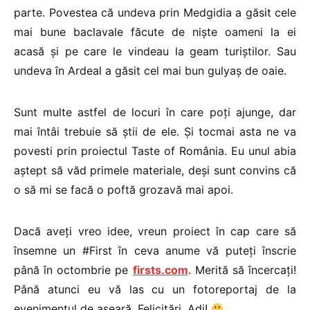
parte. Povestea că undeva prin Medgidia a găsit cele
mai bune baclavale făcute de niște oameni la ei
acasă și pe care le vindeau la geam turiștilor. Sau
undeva în Ardeal a găsit cel mai bun gulyaș de oaie.
Sunt multe astfel de locuri în care poți ajunge, dar
mai întâi trebuie să știi de ele. Și tocmai asta ne va
povesti prin proiectul Taste of România. Eu unul abia
aștept să văd primele materiale, deși sunt convins că
o să mi se facă o poftă grozavă mai apoi.
Dacă aveți vreo idee, vreun proiect în cap care să
însemne un #First în ceva anume vă puteți înscrie
până în octombrie pe
firsts.com
. Merită să încercați!
Până atunci eu vă las cu un fotoreportaj de la
evenimentul de aseară. Felicitări, Adi!