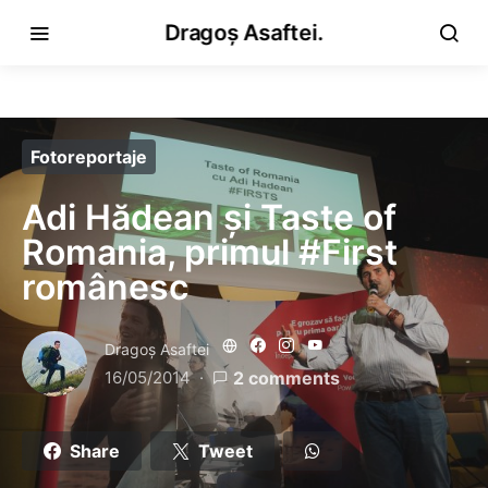
Dragoș Asaftei.
Fotoreportaje
Adi Hădean și Taste of
Romania, primul #First
românesc
Dragoş Asaftei
16/05/2014
2 comments
Share
Tweet