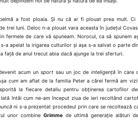
mult depindem noi de natură și natura de ea însăși.
belmă a fost ploaia. Și nu că ar fi plouat prea mult. Ci
 trei luni. Deloc n-a plouat vara aceasta în județul Cova
din fermele de care vă spuneam. Norocul, ca să spunem așa
-a apelat la irigarea culturilor și așa s-a salvat o parte di
ia față de anul trecut abia dacă ajunge la trei sferturi.
 devenit acum un
sport
sau un joc de
inteligență
în care 
 Așa cum am aflat de la familia Peter a cărei fermă am vizi
sporită la fiecare detaliu pentru obținerea cartofilor
d
.
Iată întâi cum ne-am început ziua de ieri recoltând cartofi
muncă
ni s-a prezentat procedeul prin care se recoltează car
orul unor combine
Grimme
de ultimă generație alături d