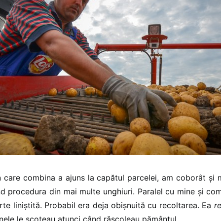
 care combina a ajuns la capătul parcelei, am coborât și
ind procedura din mai multe unghiuri. Paralel cu mine și c
rte liniștită. Probabil era deja obișnuită cu recoltarea. Ea
r
ele le scoteau atunci când răscoleau pământul.