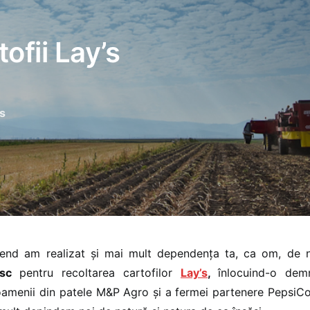
ofii Lay’s
s
end am realizat și mai mult dependența ta, ca om, de na
esc
pentru recoltarea cartofilor
Lay’s
,
înlocuind-o d
amenii din patele M&P Agro și a fermei partenere PepsiCo