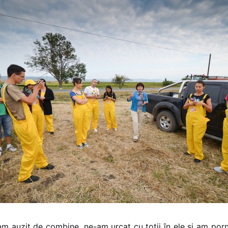
am auzit de combine, ne-am urcat cu toții în ele și am porn