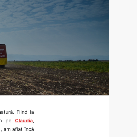
tură. Fiind la
emn pe
Claudia
,
, am aflat încă