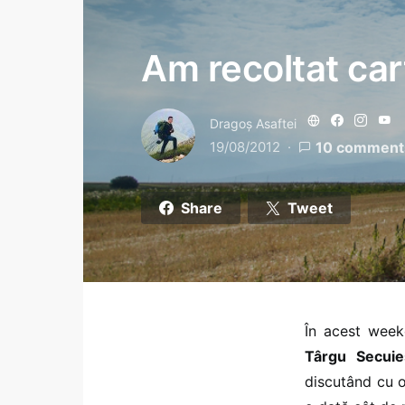
Am recoltat cart
Dragoş Asaftei
19/08/2012
10 comment
Share
Tweet
În acest week
Târgu Secui
discutând cu o