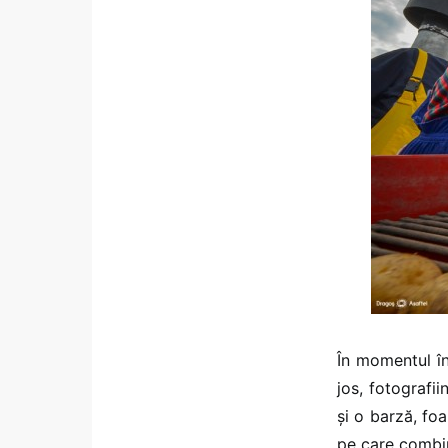
În momentul în
jos, fotografi
și o barză, foa
pe care combin