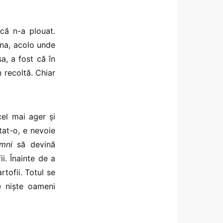
 că n-a plouat.
sna, acolo unde
, a fost că în
n recoltă. Chiar
cel mai ager și
tat-o, e nevoie
emni
să devină
i. Înainte de a
tofii. Totul se
e niște oameni