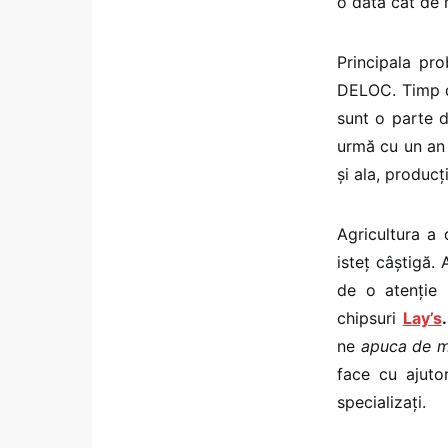
o dată cât de 
Principala pro
DELOC. Timp de
sunt o parte 
urmă cu un an s
și ala, producț
Agricultura a
isteț câștigă.
de o atenție 
chipsuri
Lay’s
ne
apuca de 
face cu ajut
specializați.