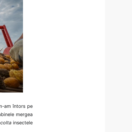
 m-am întors pe
ombinele mergea
ecolta
insectele