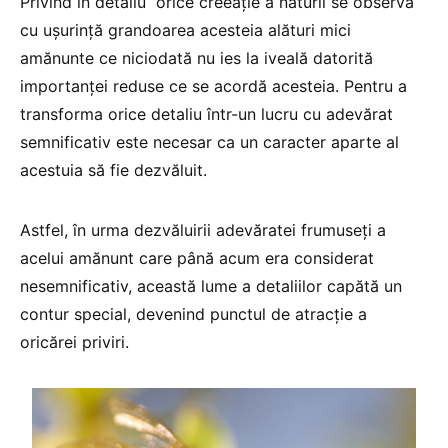
Privind în detaliu orice creeaţie a naturii se observă
cu uşurinţă grandoarea acesteia alături mici
amănunte ce niciodată nu ies la iveală datorită
importanţei reduse ce se acordă acesteia. Pentru a
transforma orice detaliu într-un lucru cu adevărat
semnificativ este necesar ca un caracter aparte al
acestuia să fie dezvăluit.
Astfel, în urma dezvăluirii adevăratei frumuseţi a
acelui amănunt care până acum era considerat
nesemnificativ, această lume a detaliilor capătă un
contur special, devenind punctul de atracţie a
oricărei priviri.