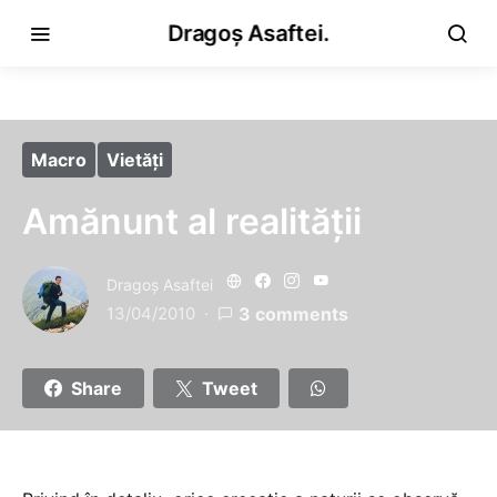
Dragoș Asaftei.
Macro
Vietăţi
Amănunt al realităţii
Dragoş Asaftei
13/04/2010
3 comments
Share
Tweet