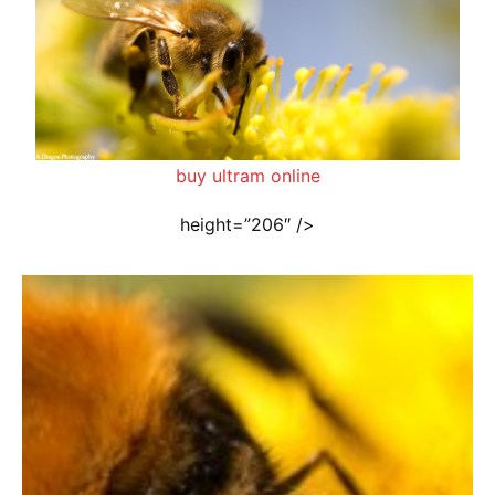
buy ultram online
height=”206″ />