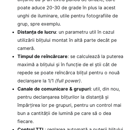
poate aduce 20-30 de grade în plus la acest
unghi de iluminare, utile pentru fotografiile de
grup, spre exemplu.
Distanța de lucru
: un parametru util în cazul
utilizării blițului montat în altă parte decât pe
cameră.
Timpul de reîncărcare
: se calculează la puterea
maximă a blițului și în funcție de el știi cât de
repede se poate reîncărca blițul pentru o nouă
declanșare la 1/1
(full power)
.
Canale de comunicare & grupuri
: util, din nou,
pentru declanșarea blițurilor la distanță și
împărțirea lor pe grupuri, pentru un control mai
bun a cantității de lumină pe care să o dea
fiecare.
Control TTL
: reglarea automată a puterii blițului