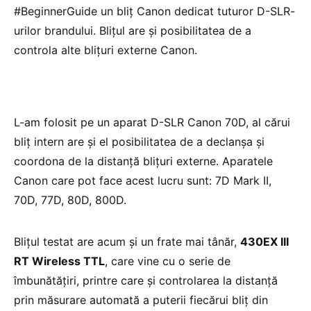
#BeginnerGuide un bliț Canon dedicat tuturor D-SLR-
urilor brandului. Blițul are și posibilitatea de a
controla alte blițuri externe Canon.
L-am folosit pe un aparat D-SLR Canon 70D, al cărui
bliț intern are și el posibilitatea de a declanșa și
coordona de la distanță blițuri externe. Aparatele
Canon care pot face acest lucru sunt: 7D Mark II,
70D, 77D, 80D, 800D.
Blițul testat are acum și un frate mai tânăr,
430EX III
RT Wireless TTL
, care vine cu o serie de
îmbunătățiri, printre care și controlarea la distanță
prin măsurare automată a puterii fiecărui bliț din