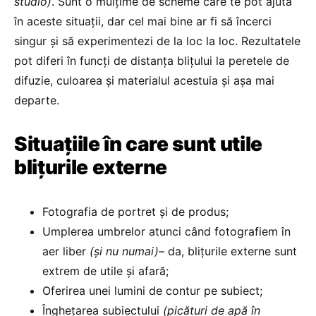
studio)
. Sunt o mulțime de scheme care te pot ajuta
în aceste situații, dar cel mai bine ar fi să încerci
singur și să experimentezi de la loc la loc. Rezultatele
pot diferi în funcți de distanța blițului la peretele de
difuzie, culoarea și materialul acestuia și așa mai
departe.
Situațiile în care sunt utile
blițurile externe
Fotografia de portret și de produs;
Umplerea umbrelor atunci când fotografiem în
aer liber
(și nu numai)
– da, blițurile externe sunt
extrem de utile și afară;
Oferirea unei lumini de contur pe subiect;
Înghețarea subiectului
(picături de apă în