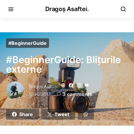
Dragoș Asaftei.
#BeginnerGuide
#BeginnerGuide: Blițurile
externe
Dragoş Asaftei
11/10/2017
3 comments
Share
Tweet