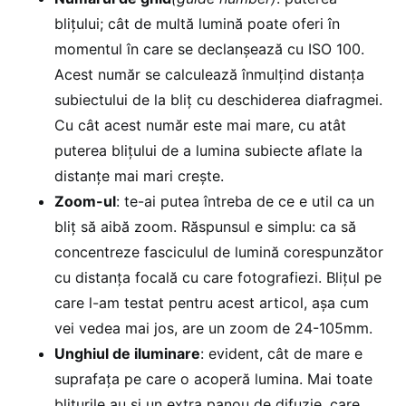
blițului; cât de multă lumină poate oferi în
momentul în care se declanșează cu ISO 100.
Acest număr se calculează înmulțind distanța
subiectului de la bliț cu deschiderea diafragmei.
Cu cât acest număr este mai mare, cu atât
puterea blițului de a lumina subiecte aflate la
distanțe mai mari crește.
Zoom-ul
: te-ai putea întreba de ce e util ca un
bliț să aibă zoom. Răspunsul e simplu: ca să
concentreze fasciculul de lumină corespunzător
cu distanța focală cu care fotografiezi. Blițul pe
care l-am testat pentru acest articol, așa cum
vei vedea mai jos, are un zoom de 24-105mm.
Unghiul de iluminare
: evident, cât de mare e
suprafața pe care o acoperă lumina. Mai toate
blițurile au și un extra panou de difuzie, care