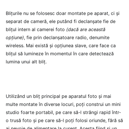
Blițurile nu se folosesc doar montate pe aparat, ci și
separat de cameră, ele putând fi declanșate fie de
blițul intern al camerei foto
(dacă are această
opțiune)
, fie prin declanșatoare radio, denumite
wireless. Mai există și opțiunea slave, care face ca
blițul să lumineze în momentul în care detectează
lumina unui alt bliț.
Utilizând un bliț principal pe aparatul foto și mai
multe montate în diverse locuri, poți construi un mini
studio foarte portabil, pe care să-l strângi rapid într-
o trusă foto și pe care să-l poți folosi oriunde, fără să
ai nevoie de alimentare la curent. Acesta fiind și un