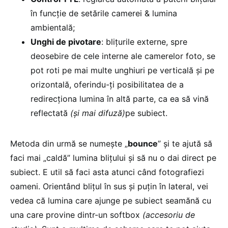
în funcție de setările camerei & lumina
ambientală;
Unghi de pivotare
: blițurile externe, spre
deosebire de cele interne ale camerelor foto, se
pot roti pe mai multe unghiuri pe verticală și pe
orizontală, oferindu-ți posibilitatea de a
redirecționa lumina în altă parte, ca ea să vină
reflectată
(și mai difuză)
pe subiect.
Metoda din urmă se numește „
bounce
” și te ajută să
faci mai „caldă” lumina blițului și să nu o dai direct pe
subiect. E util să faci asta atunci când fotografiezi
oameni. Orientând blițul în sus și puțin în lateral, vei
vedea că lumina care ajunge pe subiect seamănă cu
una care provine dintr-un softbox
(accesoriu de