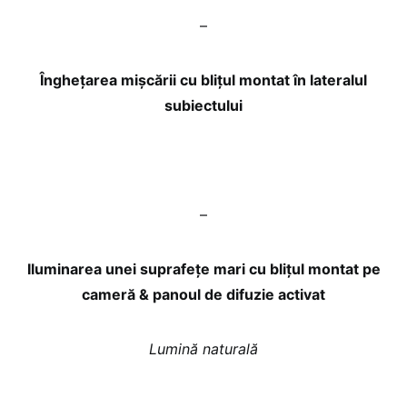
–
Înghețarea mișcării cu blițul montat în lateralul
subiectului
–
Iluminarea unei suprafețe mari cu blițul montat pe
cameră & panoul de difuzie activat
Lumină naturală